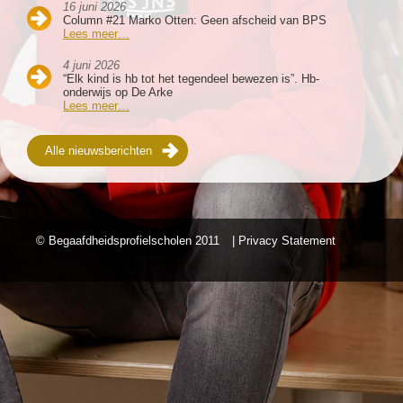
16 juni 2026
Column #21 Marko Otten: Geen afscheid van BPS
Lees meer…
4 juni 2026
“Elk kind is hb tot het tegendeel bewezen is”. Hb-
onderwijs op De Arke
Lees meer…
Alle nieuwsberichten
© Begaafdheidsprofielscholen
2011
| Privacy Statement