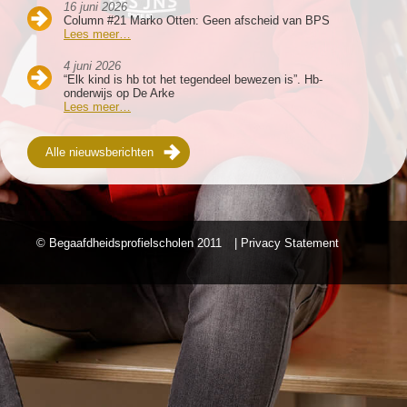
16 juni 2026
Column #21 Marko Otten: Geen afscheid van BPS
Lees meer…
4 juni 2026
“Elk kind is hb tot het tegendeel bewezen is”. Hb-
onderwijs op De Arke
Lees meer…
Alle nieuwsberichten
© Begaafdheidsprofielscholen
2011
| Privacy Statement