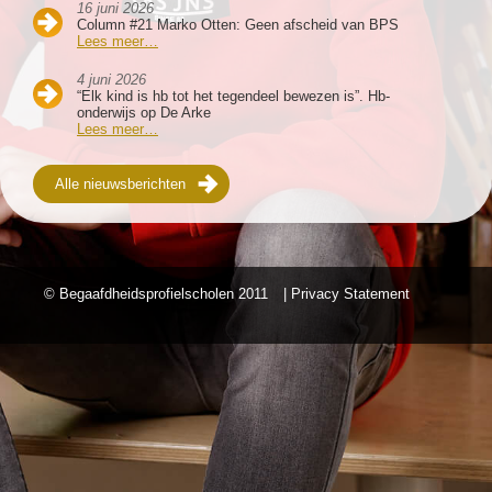
16 juni 2026
Column #21 Marko Otten: Geen afscheid van BPS
Lees meer…
4 juni 2026
“Elk kind is hb tot het tegendeel bewezen is”. Hb-
onderwijs op De Arke
Lees meer…
Alle nieuwsberichten
© Begaafdheidsprofielscholen
2011
| Privacy Statement