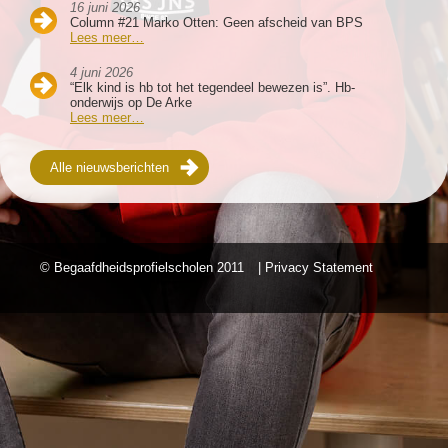
16 juni 2026
Column #21 Marko Otten: Geen afscheid van BPS
Lees meer…
4 juni 2026
“Elk kind is hb tot het tegendeel bewezen is”. Hb-
onderwijs op De Arke
Lees meer…
Alle nieuwsberichten
© Begaafdheidsprofielscholen
2011
| Privacy Statement