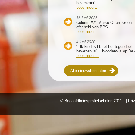
bovenkant’
Lees meer…
16 juni 2026
Column #21 Marko Otten: Geen
afscheid van BPS
Lees meer…
4 juni 2026
“Elk kind is hb tot het tegendeel
bewezen is”. Hb-onderwijs op De 
Lees meer…
Alle nieuwsberichten
© Begaafdheidsprofielscholen
2011
| Pri