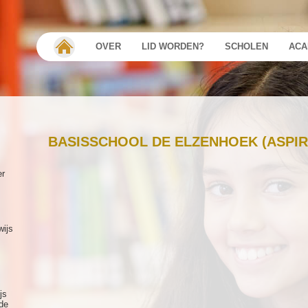
OVER
LID WORDEN?
SCHOLEN
ACA
BASISSCHOOL DE ELZENHOEK (ASPIR
er
wijs
js
de