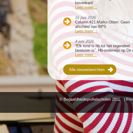
bovenkant’
Lees meer…
16 juni 2026
Column #21 Marko Otten: Geen
afscheid van BPS
Lees meer…
4 juni 2026
“Elk kind is hb tot het tegendeel
bewezen is”. Hb-onderwijs op De 
Lees meer…
Alle nieuwsberichten
© Begaafdheidsprofielscholen
2011
| Pri