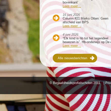
bovenkant’
Lees meer…
16 juni 2026
Column #21 Marko Otten: Geen
afscheid van BPS
Lees meer…
4 juni 2026
“Elk kind is hb tot het tegendeel
bewezen is”. Hb-onderwijs op De 
Lees meer…
Alle nieuwsberichten
© Begaafdheidsprofielscholen
2011
| Pri