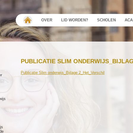
OVER
LID WORDEN?
SCHOLEN
ACA
PUBLICATIE SLIM ONDERWIJS_BIJLA
Publicatie Slim onderwijs_Bijlage 2_Het_Verschil
er
wijs
js
de