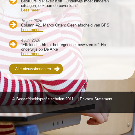
Bestuurslid Riekelt Korf: ‘Onderwijs moet kinderen
uitdagen, ook aan de bovenkant’
Lees meer…
16 juni 2026
Column #21 Marko Otten: Geen afscheid van BPS
Lees meer…
4 juni 2026
“Elk kind is hb tot het tegendeel bewezen is”. Hb-
onderwijs op De Arke
Lees meer…
Alle nieuwsberichten
© Begaafdheidsprofielscholen
2011
| Privacy Statement