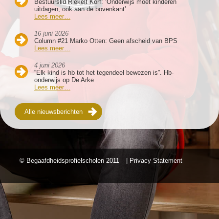
Bestuurslid Riekelt Korf: ‘Onderwijs moet kinderen
uitdagen, ook aan de bovenkant’
Lees meer…
16 juni 2026
Column #21 Marko Otten: Geen afscheid van BPS
Lees meer…
4 juni 2026
“Elk kind is hb tot het tegendeel bewezen is”. Hb-
onderwijs op De Arke
Lees meer…
Alle nieuwsberichten
© Begaafdheidsprofielscholen
2011
| Privacy Statement