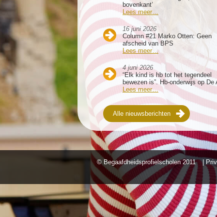
bovenkant’
Lees meer…
16 juni 2026
Column #21 Marko Otten: Geen
afscheid van BPS
Lees meer…
4 juni 2026
“Elk kind is hb tot het tegendeel
bewezen is”. Hb-onderwijs op De 
Lees meer…
Alle nieuwsberichten
© Begaafdheidsprofielscholen
2011
| Pri