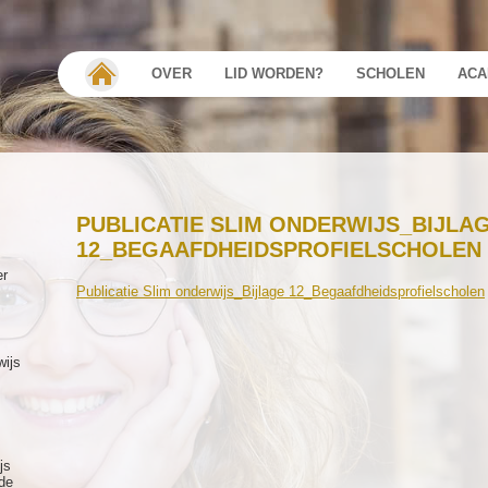
OVER
LID WORDEN?
SCHOLEN
ACA
PUBLICATIE SLIM ONDERWIJS_BIJLA
12_BEGAAFDHEIDSPROFIELSCHOLEN
er
Publicatie Slim onderwijs_Bijlage 12_Begaafdheidsprofielscholen
wijs
js
de