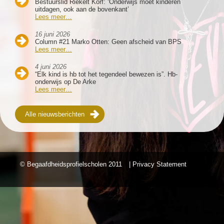
Bestuurslid Riekelt Korf: ‘Onderwijs moet kinderen
uitdagen, ook aan de bovenkant’
Lees meer…
16 juni 2026
Column #21 Marko Otten: Geen afscheid van BPS
Lees meer…
4 juni 2026
“Elk kind is hb tot het tegendeel bewezen is”. Hb-
onderwijs op De Arke
Lees meer…
Alle nieuwsberichten
© Begaafdheidsprofielscholen
2011
| Privacy Statement