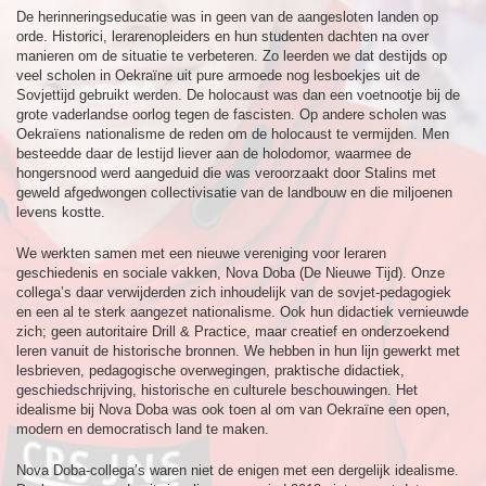
De herinneringseducatie was in geen van de aangesloten landen op
orde. Historici, lerarenopleiders en hun studenten dachten na over
manieren om de situatie te verbeteren. Zo leerden we dat destijds op
veel scholen in Oekraïne uit pure armoede nog lesboekjes uit de
Sovjettijd gebruikt werden. De holocaust was dan een voetnootje bij de
grote vaderlandse oorlog tegen de fascisten. Op andere scholen was
Oekraïens nationalisme de reden om de holocaust te vermijden. Men
besteedde daar de lestijd liever aan de holodomor, waarmee de
hongersnood werd aangeduid die was veroorzaakt door Stalins met
geweld afgedwongen collectivisatie van de landbouw en die miljoenen
levens kostte.
We werkten samen met een nieuwe vereniging voor leraren
geschiedenis en sociale vakken, Nova Doba (De Nieuwe Tijd). Onze
collega’s daar verwijderden zich inhoudelijk van de sovjet-pedagogiek
en een al te sterk aangezet nationalisme. Ook hun didactiek vernieuwde
zich; geen autoritaire Drill & Practice, maar creatief en onderzoekend
leren vanuit de historische bronnen. We hebben in hun lijn gewerkt met
lesbrieven, pedagogische overwegingen, praktische didactiek,
geschiedschrijving, historische en culturele beschouwingen. Het
idealisme bij Nova Doba was ook toen al om van Oekraïne een open,
modern en democratisch land te maken.
Nova Doba-collega’s waren niet de enigen met een dergelijk idealisme.