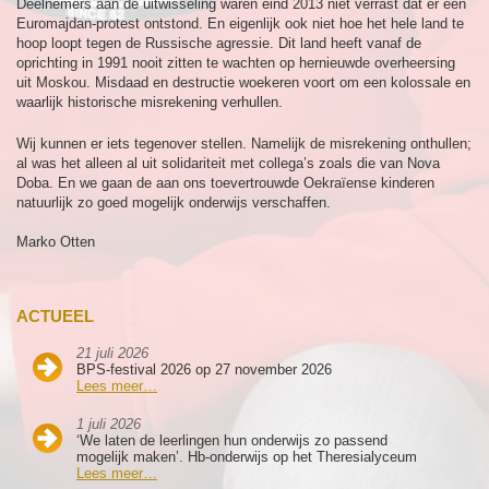
Deelnemers aan de uitwisseling waren eind 2013 niet verrast dat er een
Euromajdan-protest ontstond. En eigenlijk ook niet hoe het hele land te
hoop loopt tegen de Russische agressie. Dit land heeft vanaf de
oprichting in 1991 nooit zitten te wachten op hernieuwde overheersing
uit Moskou. Misdaad en destructie woekeren voort om een kolossale en
waarlijk historische misrekening verhullen.
Wij kunnen er iets tegenover stellen. Namelijk de misrekening onthullen;
al was het alleen al uit solidariteit met collega’s zoals die van Nova
Doba. En we gaan de aan ons toevertrouwde Oekraïense kinderen
natuurlijk zo goed mogelijk onderwijs verschaffen.
Marko Otten
ACTUEEL
21 juli 2026
BPS-festival 2026 op 27 november 2026
Lees meer…
1 juli 2026
‘We laten de leerlingen hun onderwijs zo passend
mogelijk maken’. Hb-onderwijs op het Theresialyceum
Lees meer…