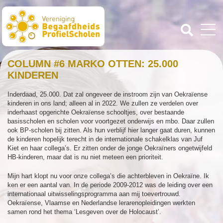
COLUMN #6 MARKO OTTEN: 25.000
KINDEREN
Inderdaad, 25.000. Dat zal ongeveer de instroom zijn van Oekraïense
kinderen in ons land; alleen al in 2022. We zullen ze verdelen over
inderhaast opgerichte Oekraïense schooltjes, over bestaande
basisscholen en scholen voor voortgezet onderwijs en mbo. Daar zullen
ook BP-scholen bij zitten. Als hun verblijf hier langer gaat duren, kunnen
de kinderen hopelijk terecht in de internationale schakelklas van Juf
Kiet en haar collega’s. Er zitten onder de jonge Oekraïners ongetwijfeld
HB-kinderen, maar dat is nu niet meteen een prioriteit.
Mijn hart klopt nu voor onze collega’s die achterbleven in Oekraïne. Ik
ken er een aantal van. In de periode 2009-2012 was de leiding over een
internationaal uitwisselingsprogramma aan mij toevertrouwd.
Oekraïense, Vlaamse en Nederlandse lerarenopleidingen werkten
samen rond het thema ‘Lesgeven over de Holocaust’.