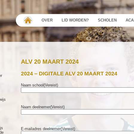
OVER
LID WORDEN?
SCHOLEN
ACA
ALV 20 MAART 2024
2024 – DIGITALE ALV 20 MAART 2024
er
Naam school
(Vereist)
wijs
Naam deelnemer
(Vereist)
js
E-mailadres deelnemer
(Vereist)
de