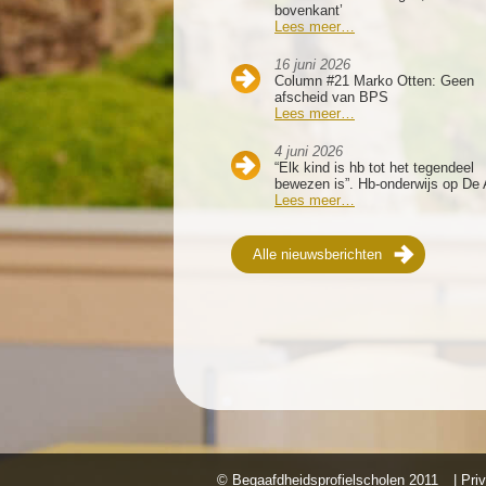
bovenkant’
Lees meer…
16 juni 2026
Column #21 Marko Otten: Geen
afscheid van BPS
Lees meer…
4 juni 2026
“Elk kind is hb tot het tegendeel
bewezen is”. Hb-onderwijs op De 
Lees meer…
Alle nieuwsberichten
© Begaafdheidsprofielscholen
2011
| Pri