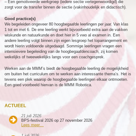
– Een gemotiveerde werkgroep (iedere sectie vertegenwoordigd) die
zorgt voor de transfer binnen de sectie (vakinhoudelijk en didactisch).
Good practice(s)
We begeleiden ongeveer 80 hoogbegaafde leerlingen per jaar. Van klas
1 tot en met 6. De ene leerling werkt bijvoorbeeld extra aan de vakken
wiskunde en natuurkunde en doet hier in 5 vwo al examen in. Een
andere leerling volgt binnen zijn eigen lesgroep het toparrangement en
wordt hierin voldoende uitgedaagd. Sommige leerlingen vragen een
intensievere begeleiding van de hoogbegaafdencoach, zij komen
wekelijks of tweewekelijks langs voor een coachgesprek.
Werken aan de MMM’s biedt de hoogbegaafde leerling de mogelijkheid
om buiten het curriculum om te werken aan interessante thema’s. Het is
tevens een plek waarop de hoogbegaafde leerlingen elkaar ontmoeten.
Een goed voorbeeld hiervan is de MMM Robotica.
ACTUEEL
21 juli 2026
BPS-festival 2026 op 27 november 2026
Lees meer…
1 juli 2026