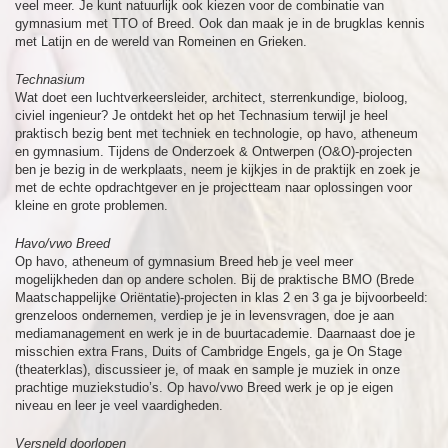
veel meer. Je kunt natuurlijk ook kiezen voor de combinatie van
gymnasium met TTO of Breed. Ook dan maak je in de brugklas kennis
met Latijn en de wereld van Romeinen en Grieken.
Technasium
Wat doet een luchtverkeersleider, architect, sterrenkundige, bioloog,
civiel ingenieur? Je ontdekt het op het Technasium terwijl je heel
praktisch bezig bent met techniek en technologie, op havo, atheneum
en gymnasium. Tijdens de Onderzoek & Ontwerpen (O&O)-projecten
ben je bezig in de werkplaats, neem je kijkjes in de praktijk en zoek je
met de echte opdrachtgever en je projectteam naar oplossingen voor
kleine en grote problemen.
Havo/vwo Breed
Op havo, atheneum of gymnasium Breed heb je veel meer
mogelijkheden dan op andere scholen. Bij de praktische BMO (Brede
Maatschappelijke Oriëntatie)-projecten in klas 2 en 3 ga je bijvoorbeeld:
grenzeloos ondernemen, verdiep je je in levensvragen, doe je aan
mediamanagement en werk je in de buurtacademie. Daarnaast doe je
misschien extra Frans, Duits of Cambridge Engels, ga je On Stage
(theaterklas), discussieer je, of maak en sample je muziek in onze
prachtige muziekstudio’s. Op havo/vwo Breed werk je op je eigen
niveau en leer je veel vaardigheden.
Versneld doorlopen