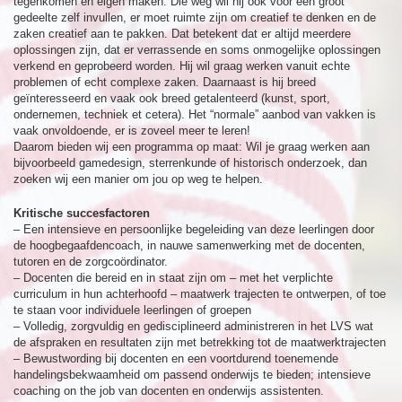
tegenkomen en eigen maken. Die weg wil hij ook voor een groot
gedeelte zelf invullen, er moet ruimte zijn om creatief te denken en de
zaken creatief aan te pakken. Dat betekent dat er altijd meerdere
oplossingen zijn, dat er verrassende en soms onmogelijke oplossingen
verkend en geprobeerd worden. Hij wil graag werken vanuit echte
problemen of echt complexe zaken. Daarnaast is hij breed
geïnteresseerd en vaak ook breed getalenteerd (kunst, sport,
ondernemen, techniek et cetera). Het “normale” aanbod van vakken is
vaak onvoldoende, er is zoveel meer te leren!
Daarom bieden wij een programma op maat: Wil je graag werken aan
bijvoorbeeld gamedesign, sterrenkunde of historisch onderzoek, dan
zoeken wij een manier om jou op weg te helpen.
Kritische succesfactoren
– Een intensieve en persoonlijke begeleiding van deze leerlingen door
de hoogbegaafdencoach, in nauwe samenwerking met de docenten,
tutoren en de zorgcoördinator.
– Docenten die bereid en in staat zijn om – met het verplichte
curriculum in hun achterhoofd – maatwerk trajecten te ontwerpen, of toe
te staan voor individuele leerlingen of groepen
– Volledig, zorgvuldig en gedisciplineerd administreren in het LVS wat
de afspraken en resultaten zijn met betrekking tot de maatwerktrajecten
– Bewustwording bij docenten en een voortdurend toenemende
handelingsbekwaamheid om passend onderwijs te bieden; intensieve
coaching on the job van docenten en onderwijs assistenten.