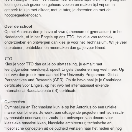
leerlingen zich gezien en gehoord voelen en maken tijd vrij om in
gesprek te zijn met elkaar; met je tutor, je docenten en met de
hoogbegaafdencoach.
Over de school
Op het Antonius doe je havo of vwo (atheneum of gymnasium): in het
Nederlands, of in het Engels op ons TTO. Houd je van techniek,
onderzoeken en ontwerpen dan kies je voor het Technasium. Wil je veel
uitproberen, ontdekken en meemaken dan ga je voor Breed.
TTO
Kies je voor TTO dan ga je op uitwisseling, je e-mailt met
leeftijdgenoten wereldwijd, speelt Engels theater en nog veel meer. Op
het vwo doe je ook mee aan het Pre University Programme: Global
Perspectives and Research (GPR). Op de havo haal je je Cambridge
certificate voor Engels, op het vwo het internationaal erkende
International Baccalaureate (IB)-certificate.
Gymnasium
Gymnasium en Technasium kun je op het Antonius op een unieke
manier combineren. Je werkt aan uitdagende projecten met technisch-
gymnasiale onderwerpen, zoals: het ontwerpen van decors voor
klassieke toneelstukken, klassieke architectuur, technische en
filosofische concepten uit de oudheid vertalen naar het heden en nog