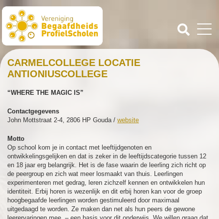
CARMELCOLLEGE LOCATIE
ANTIONIUSCOLLEGE
“WHERE THE MAGIC IS”
Contactgegevens
John Mottstraat 2-4, 2806 HP Gouda /
website
Motto
Op school kom je in contact met leeftijdgenoten en
ontwikkelingsgelijken en dat is zeker in de leeftijdscategorie tussen 12
en 18 jaar erg belangrijk. Het is de fase waarin de leerling zich richt op
de peergroup en zich wat meer losmaakt van thuis. Leerlingen
experimenteren met gedrag, leren zichzelf kennen en ontwikkelen hun
identiteit. Erbij horen is wezenlijk en dit erbij horen kan voor de groep
hoogbegaafde leerlingen worden gestimuleerd door maximaal
uitgedaagd te worden. Ze maken dan net als hun peers de gewone
leerervaringen mee, – een basis voor dit onderwijs. We willen graag dat