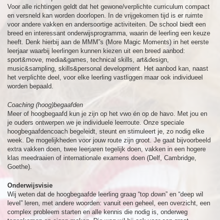
Voor alle richtingen geldt dat het gewone/verplichte curriculum compact
en versneld kan worden doorlopen. In de vrijgekomen tijd is er ruimte
voor andere vakken en andersoortige activiteiten. De school biedt een
breed en interessant onderwijsprogramma, waarin de leerling een keuze
heeft. Denk hierbij aan de MMM”s (More Magic Moments) in het eerste
leerjaar waarbij leerlingen kunnen kiezen uit een breed aanbod:
sport&move, media&games, technical skills, art&design,
music&sampling, skills&personal development. Het aanbod kan, naast
het verplichte deel, voor elke leerling vastliggen maar ook individueel
worden bepaald.
Coaching (hoog)begaafden
Meer of hoogbegaafd kun je zijn op het vwo én op de havo. Met jou en
je ouders ontwerpen we je individuele leerroute. Onze speciale
hoogbegaafdencoach begeleidt, steunt en stimuleert je, zo nodig elke
week. De mogelijkheden voor jouw route zijn groot. Je gaat bijvoorbeeld
extra vakken doen, twee leerjaren tegelijk doen, vakken in een hogere
klas meedraaien of internationale examens doen (Delf, Cambridge,
Goethe).
Onderwijsvisie
Wij weten dat de hoogbegaafde leerling graag “top down” en “deep wil
level” leren, met andere woorden: vanuit een geheel, een overzicht, een
complex probleem starten en alle kennis die nodig is, onderweg