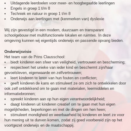
• Uitdagende leerdoelen voor meer- en hoogbegaafde leerlingen
• Engels in groep 1 t/m 8
• Techniek en natuur in groep 1 t/m 8
• Onderwijs aan leerlingen met (kenmerken van) dyslexie
Wij zijn gevestigd in een modern, duurzaam en transparant
schoolgebouw met multifunctionele lokalen en ruimtes. In deze
omgeving kunnen wij eigentijds onderwijs en passende opvang bieden.
Onderwijsvisie
Het team van de Prins Clausschool:
• biedt kinderen een sfeer van veiligheid, vertrouwen en bescherming;
• respecteert het unieke van ieder kind en beschermt zijn/haar
gevoelsleven, eigenwaarde en zelfvertrouwen;
• leert kinderen te leren van hun fouten en conflicten;
• geeft kinderen de kans en stimuleert ze om zich te ontwikkelen door
ook zelf ontdekkend om te gaan met materialen, leermiddelen en
informatiebronnen;
• spreekt kinderen aan op hun eigen verantwoordelijkheid;
• daagt kinderen uit kinderen creatief om te gaan met hun eigen
mogelijkheden, beperkingen en met de dingen om hen heen;
• stimuleert mondigheid en weerbaarheid bij kinderen en leert ze voor
hun mening uit te durven komen, zodat zij goed voorbereid zijn op het
voortgezet onderwijs en de maatschappij.