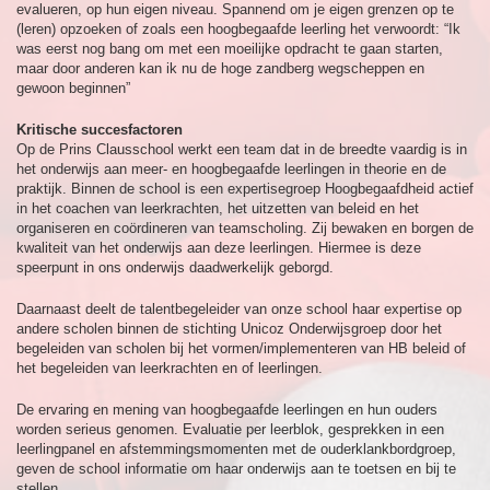
evalueren, op hun eigen niveau. Spannend om je eigen grenzen op te
(leren) opzoeken of zoals een hoogbegaafde leerling het verwoordt: “Ik
was eerst nog bang om met een moeilijke opdracht te gaan starten,
maar door anderen kan ik nu de hoge zandberg wegscheppen en
gewoon beginnen”
Kritische succesfactoren
Op de Prins Clausschool werkt een team dat in de breedte vaardig is in
het onderwijs aan meer- en hoogbegaafde leerlingen in theorie en de
praktijk. Binnen de school is een expertisegroep Hoogbegaafdheid actief
in het coachen van leerkrachten, het uitzetten van beleid en het
organiseren en coördineren van teamscholing. Zij bewaken en borgen de
kwaliteit van het onderwijs aan deze leerlingen. Hiermee is deze
speerpunt in ons onderwijs daadwerkelijk geborgd.
Daarnaast deelt de talentbegeleider van onze school haar expertise op
andere scholen binnen de stichting Unicoz Onderwijsgroep door het
begeleiden van scholen bij het vormen/implementeren van HB beleid of
het begeleiden van leerkrachten en of leerlingen.
De ervaring en mening van hoogbegaafde leerlingen en hun ouders
worden serieus genomen. Evaluatie per leerblok, gesprekken in een
leerlingpanel en afstemmingsmomenten met de ouderklankbordgroep,
geven de school informatie om haar onderwijs aan te toetsen en bij te
stellen.