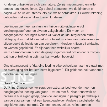
Kinderen ontwikkelen zich van nature. Ze zijn nieuwsgierig en willen
steeds iets nieuws leren. Op school stimuleren we de kinderen en
dagen we ze uit om steeds iets nieuws te ontdekken. Er wordt rekening
gehouden met verschillen tussen kinderen.
Leerlingen die meer aan kunnen, krijgen uitbreidings- en/of
verdiepingsstof voor de diverse vakgebieden. De meer- en
hoogbegaafde leerlingen bieden wij vanaf de kleutergroepen extra
uitdaging door middel van het structureel inzetten van materialen van
bijvoorbeeld de leskisten van Levelwerk. Hierdoor krijgen zij uitdaging
en worden geprikkeld. Er zijn voor hen wekelijks aparte
instructiemomenten buiten de groep ingeroosterd om ervoor te zorgen
dat hun ontwikkeling optimaal kan worden begeleid.
Ons uitgangspunt is “dat elke leerling elke schooldag naar huis gaat met
de overtuiging dat het iets heeft bijgeleerd!”. Dit geldt dus ook voor onze
hoogbegaafde leerlingen.
Good Practice
De Prins Clausschool verzorgt een extra aanbod voor de meer- en
hoogbegaafde leerling van groep 1 tot en met 8. Naast hun werk op
niveau in hun eigen groep, gaan de leerlingen in peergroups wekelijks
aan de slag samen met een talentbegeleider. Andere vaardigheden dan
cognitieve staan centraal. Ze leren onderzoeken, reflecteren en