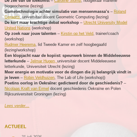
De zee van de toekomst
–
Caroline Slomp
, hoogleraar mariene
biogeochemie (lezing)
Gametechnologie achter simulatie van mensenmassa’s
–
Roland
Geraerts
, universitair docent Geometric Computing (lezing)
De kort maar krachtige debat workshop
–
Utrecht University Model
United Nations
(workshop)
Op zoek naar jouw talenten
–
Kirstin op het Veld
, trainer/coach
(workshop)
Rudmer Heerema
, lid Tweede Kamer en zelf hoogbegaafd
(lezing/workshop)
Een klopjacht naar de kopiist: speurwerk binnen de Middeleeuwse
letterkunde
–
Jelmar Hugen,
universitair docent Middeleeuwse
letterkunde, Universiteit Utrecht (lezing)
Meer energie en motivatie voor de dingen die jij belangrijk vindt in
je leven
–
Robin Veldhuizen
, The Lab of Life (workshop))
Poetins oorlog in Oekraïne: gedicteerd door de geschiedenis?
–
Nicolaas Kraft van Ermel
docent geschiedenis Oekraïne en Polen
Rijksuniversiteit Groningen (lezing)
Lees verder…
ACTUEEL
21 juli 2026