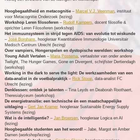
Hoogbegaafdheid en metacognitie
–
Marcel V.J. Veenman
, instituut
voor Metacognitie Onderzoek (lezing)
Workshop Leren filosoferen
–
Rudolf Kampers
, docent filosofie &
oprichter Leren Filosoferen (workshop)
Het immuunsysteem in strijd tegen AIDS: van evolutie tot wiskunde
–
José Borghans
, hoogleraar Kwantitatieve Immunologie Universitair
Medisch Centrum Utrecht (lezing)
Over vampiers, Hongerspelen en dystopische werelden: workshop
Young Adult Vertalen
–
Maria Postema
, vertaalster van onder andere
Twilight, The Hunger Games, Gone en Divergent, schrijfster Dertiendagh
(workshop)
Working in the dark to serve the light: De werkzaamheden van een
data-analist in de voetbalpraktijk
–
Rick Stoop
, data-analist FC
Utrecht (lezing)
Denklessen: ontdek je talenten
– Tina Leyds en Deaborah Roothaert,
Theresialyceum (workshop)
De energietransitie: een technische én een maatschappelijke
uitdaging
–
Gert Jan Kramer,
hoogleraar Sustainable Energy Supply
Systems (lezing)
Wat is de intelligentie?
–
Jan Broersen
, hoogleraar Logica en AI
(lezing)
Hoogbegaafde studenten aan het woord!
– Jabe, Margot en Amber
Damen (workshop/lezing)