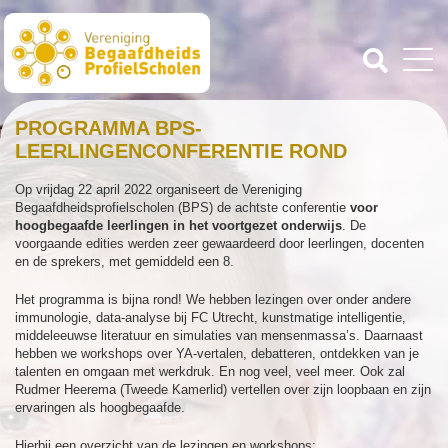
PROGRAMMA BPS-
LEERLINGENCONFERENTIE ROND
Op vrijdag 22 april 2022 organiseert de Vereniging
Begaafdheidsprofielscholen (BPS) de achtste conferentie
voor
hoogbegaafde leerlingen in het voortgezet onderwijs
. De
voorgaande edities werden zeer gewaardeerd door leerlingen, docenten
en de sprekers, met gemiddeld een 8.
Het programma is bijna rond! We hebben lezingen over onder andere
immunologie, data-analyse bij FC Utrecht, kunstmatige intelligentie,
middeleeuwse literatuur en simulaties van mensenmassa’s. Daarnaast
hebben we workshops over YA-vertalen, debatteren, ontdekken van je
talenten en omgaan met werkdruk. En nog veel, veel meer. Ook zal
Rudmer Heerema (Tweede Kamerlid) vertellen over zijn loopbaan en zijn
ervaringen als hoogbegaafde.
Hierbij een overzicht van de lezingen en workshops: