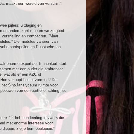
at maakt een wereld van verschil.”
ee pijlers: uitdaging en
aan de andere kant moeten we ze goed
ie, versnelling en compacten. “Maar
modules.” Die modules variëren van
gische bordspellen en Russische taal
ak enorme expertise. Binnenkort start
e samen met een ouder die ambtenaar
te: wat als er een AZC of
Hoe verloopt besluitvorming? Dat
p het Sint-Janslyceum ruimte voor
bouwen van een portfolio richting het
rre. “Ik heb een leerling in vwo 5 die
emand met enorme interesse voor
erdiepen, zie je hem opbloeien.”