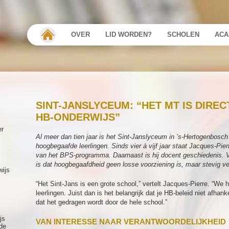
OVER
LID WORDEN?
SCHOLEN
ACA
SINT-JANSLYCEUM: “HET MT IS DIRE
HB-ONDERWIJS”
er
Al meer dan tien jaar is het Sint-Janslyceum in ’s-Hertogenbosch
hoogbegaafde leerlingen. Sinds vier à vijf jaar staat Jacques-Pier
van het BPS-programma. Daarnaast is hij docent geschiedenis. Vanu
is dat hoogbegaafdheid geen losse voorziening is, maar stevig ver
wijs
“Het Sint-Jans is een grote school,” vertelt Jacques-Pierre. “We
leerlingen. Juist dan is het belangrijk dat je HB-beleid niet afhan
dat het gedragen wordt door de hele school.”
js
VAN INTERESSE NAAR VERANTWOORDELIJKHEID
de