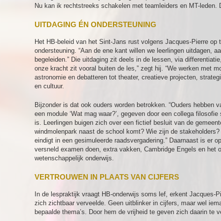
Nu kan ik rechtstreeks schakelen met teamleiders en MT-leden. D
UITDAGING ÉN ONDERSTEUNING
Het HB-beleid van het Sint-Jans rust volgens Jacques-Pierre op tw
ondersteuning. “Aan de ene kant willen we leerlingen uitdagen, 
begeleiden.” Die uitdaging zit deels in de lessen, via differentiat
onze kracht zit vooral buiten de les,” zegt hij. “We werken met 
astronomie en debatteren tot theater, creatieve projecten, strate
en cultuur.
Bijzonder is dat ook ouders worden betrokken. “Ouders hebben va
een module ‘Wat mag waar?’, gegeven door een collega filosofi
is. Leerlingen buigen zich over een fictief besluit van de gemeen
windmolenpark naast de school komt? Wie zijn de stakeholders? 
eindigt in een gesimuleerde raadsvergadering.” Daarnaast is er o
versneld examen doen, extra vakken, Cambridge Engels en het op
wetenschappelijk onderwijs.
VERTROUWEN IN PLAATS VAN CIJFERS
In de lespraktijk vraagt HB-onderwijs soms lef, erkent Jacques-Pie
zich zichtbaar verveelde. Geen uitblinker in cijfers, maar wel i
bepaalde thema’s. Door hem de vrijheid te geven zich daarin te v