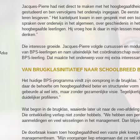
Jacques-Pierre had niet direct te maken met het hoogbegaafdhei
gestudeerd en ben vervolgens het onderwijs ingegaan. De eerste 
leren lesgeven.” Het kantelpunt kwam in een gesprek met een te
spraken over onderwijs in het algemeen, over geschiedenis in het
hoogbegaafde leerlingen. Hij vroeg hoe ik daar in mijn lessen m
denken.”
Die interesse groeide. Jacques-Pierre volgde cursussen en modu
van BPS-leerlingen en nam uiteindelijk het coördinatorschap over.
Arke
BPS-leerling. Dat maakte het onderwerp voor mij extra interessan
VAN BRUGKLASINITIATIEF NAAR SCHOOLBREED B
Het huidige BPS-programma vindt zijn oorsprong in de brugklas. 
daar de behoefte om hoogbegaafdheid beter en structureler vorm t
gebeurde al wel iets, maar zonder gezamenlijke visie. Tegelijkert
duidelijker profileren.”
Wat begon in de brugklas, waaierde later uit naar de vwo-afdeling 
Die ontwikkeling verliep niet zonder hobbels. “We hebben een pe
aanmeldingen en veel wisselingen in het management. Dan blijven
De doorbraak kwam toen hoogbegaafdheid een vaste plek kreeg in
managementteam. “Mijn voorganger liep ertegenaan dat ze wel id