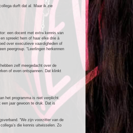
ollega durft dat al. Maar ik zie
utor: een docent met extra kennis van
 en spreekt hem of haar elke drie à
oed over executieve vaardigheden of
een peergroup. “Leerlingen herkennen
n hebben zelf meegedacht over de
erken of even ontspannen. Dat klinkt
 het programma is niet verplicht.
t een jaar gewoon te druk. Dat is
gsverband. “We zijn voorzitter van de
ollega’s die kennis uitwisselen. Zo