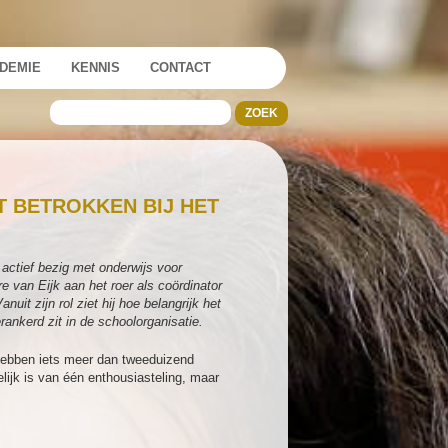
DEMIE
KENNIS
CONTACT
CT BETROKKEN BIJ HET
 actief bezig met onderwijs voor
re van Eijk aan het roer als coördinator
it zijn rol ziet hij hoe belangrijk het
ankerd zit in de schoolorganisatie.
 hebben iets meer dan tweeduizend
kelijk is van één enthousiasteling, maar