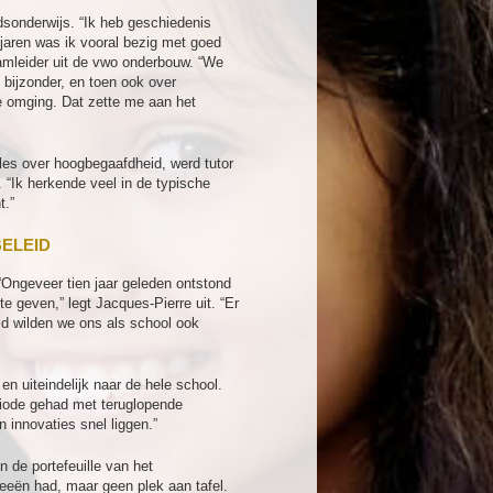
dsonderwijs. “Ik heb geschiedenis
jaren was ik vooral bezig met goed
amleider uit de vwo onderbouw. “We
 bijzonder, en toen ook over
ee omging. Dat zette me aan het
les over hoogbegaafdheid, werd tutor
 “Ik herkende veel in de typische
t.”
ELEID
“Ongeveer tien jaar geleden ontstond
e geven,” legt Jacques-Pierre uit. “Er
ijd wilden we ons als school ook
en uiteindelijk naar de hele school.
riode gehad met teruglopende
 innovaties snel liggen.”
 de portefeuille van het
eeën had, maar geen plek aan tafel.