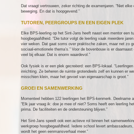
Dat vraagt vertrouwen, zeker richting de examenjaren. “Niet elke c
beweging. En dat is hoopgevend.”
TUTOREN, PEERGROUPS EN EEN EIGEN PLEK
Elke BPS-leerling op het Sint-Jans heeft naast een mentor een t
hoogbegaafdheid. “Die tutor volgt de leerling vaak meerdere jaren
vier weken. Dat gaat soms over praktische zaken, maar net zo g
sociaal-emotionele thema’s.” Voor de bovenbouw is er daarnaast 
veel bij elkaar. Dat is enorm waardevol.”
Ook fysiek is er een plek gecreëerd: een BPS-lokaal. “Leerlinge
inrichting. Ze beheren de ruimte grotendeels zelf en kunnen er w
misschien klein, maar het gevoel van eigenaarschap is groot.”
GROEI EN SAMENWERKING
Momenteel hebben 122 leerlingen het BPS-kenmerk. Deelname aan
“Elk jaar vraag ik: doe je mee of niet? Soms heeft een leerling he
prima. De faciliteiten en de ondersteuning blijven.”
Het Sint-Jans speelt ook een actieve rol binnen het samenwerkin
werkgroep hoogbegaafdheid. Iedere school levert ambassadeurs, c
wordt het geen eenmansverhaal meer.”