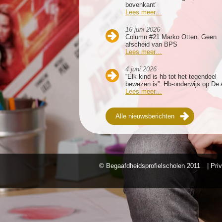
bovenkant’
Lees meer…
16 juni 2026
Column #21 Marko Otten: Geen
afscheid van BPS
Lees meer…
4 juni 2026
“Elk kind is hb tot het tegendeel
bewezen is”. Hb-onderwijs op De 
Lees meer…
Alle nieuwsberichten
© Begaafdheidsprofielscholen
2011
| Pri