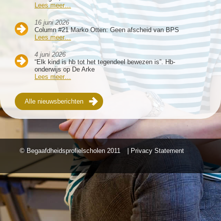
Lees meer…
16 juni 2026
Column #21 Marko Otten: Geen afscheid van BPS
Lees meer…
4 juni 2026
“Elk kind is hb tot het tegendeel bewezen is”. Hb-
onderwijs op De Arke
Lees meer…
Alle nieuwsberichten
© Begaafdheidsprofielscholen
2011
| Privacy Statement