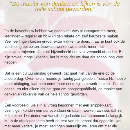
“
De manier van denken en kijken is van de
hele school geworden.
“
“In de bovenbouw hebben we geen vast vwo-plusprogramma meer,
leerlingen – regulier en hb – krijgen ruimte om zelf keuzes te maken.
Veel leerlingen kiezen ervoor extra vakken te doen, maar je kunt ook de
verdieping opzoeken. Sowieso werken we steeds meer met
maatwerktrajecten. Je kunt bijvoorbeeld een vak versneld afronden. Er
zijn zoveel mogelijkheden, het is mooi dat we daar als school oog voor
hebben.
Dat is een cultuuromslag geweest, dat gaat niet van de ene op de
andere dag. Over hb’ers hoorde je twintig jaar geleden: ‘hoezo hb, hoezo
meer uitdaging, laat hem eerst maar eens zijn huiswerk maken’. Dat is
passe, en niet alleen als het gaat om hoogbegaafdheid, de manier van
denken en kijken is van de hele school geworden.
Een voorbeeld, we zijn al vroeg begonnen met een snipperkaart.
Leerlingen konden een uur overslaan en daarin werken aan iets dat ze
zelf kozen. Dat deden we vanuit de gedachte dat autonomie belangrijk
is. In de afgelopen jaren heeft de rest van de school dat opgepikt, wel
met meer kaders, je moet leerlingen natuurlijk wel leren om met die