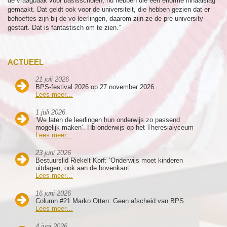
de vraagbaak voor basisscholen, nu hebben die een enorme inhaalslag
gemaakt. Dat geldt ook voor de universiteit, die hebben gezien dat er
behoeftes zijn bij de vo-leerlingen, daarom zijn ze de pre-university
gestart. Dat is fantastisch om te zien.”
ACTUEEL
21 juli 2026
BPS-festival 2026 op 27 november 2026
Lees meer…
1 juli 2026
‘We laten de leerlingen hun onderwijs zo passend
mogelijk maken’. Hb-onderwijs op het Theresialyceum
Lees meer…
23 juni 2026
Bestuurslid Riekelt Korf: ‘Onderwijs moet kinderen
uitdagen, ook aan de bovenkant’
Lees meer…
16 juni 2026
Column #21 Marko Otten: Geen afscheid van BPS
Lees meer…
4 juni 2026