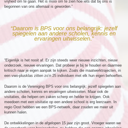
vrijheid om te gaan. Het is mooi om te zien hoe iets dat bij ons is
begonnen van ons allemaal is geworden.”
“Daarom is BPS voor ons belangrijk: jezelf
spiegelen aan andere scholen, kennis en
ervaringen uitwissele
n.”
“Eigenlijk is het nooit af. Er zijn steeds weer nieuwe inzichten, nieuw
onderzoek, nieuwe ervaringen. Dat probeer je bij te houden en daarmee
kritisch naar je eigen aanpak te kijken. Zoals die maatwerktrajecten, in
een vwo-plusklas zitten zo’n 25 individuen met elk hun eigen behoeftes.
Daarom is de Vereniging BPS voor ons belangrijk: jezelf spiegelen aan
andere scholen, kennis en ervaringen uitwisselen. Maar ook de
visitaties, die helpen om zaken scherp en helder te krijgen. Ook
meedoen met een visitatie op een andere school is erg leerzaam. In
regio Oost hebben we een BPS-netwerk, daar zouden we meer uit
kunnen halen.
De ontwikkelingen in de afgelopen 15 jaar zijn groot. Vroeger waren we