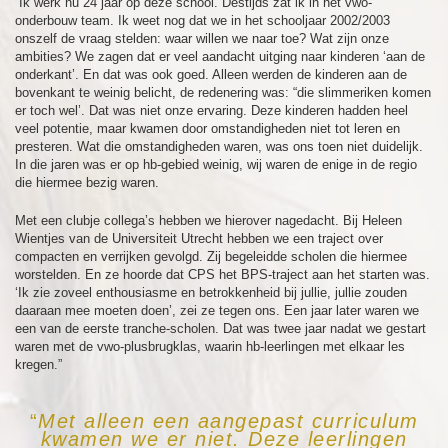
“Ik werk nu 24 jaar op deze school. Destijds zat ik in het vwo-
onderbouw team. Ik weet nog dat we in het schooljaar 2002/2003
onszelf de vraag stelden: waar willen we naar toe? Wat zijn onze
ambities? We zagen dat er veel aandacht uitging naar kinderen ‘aan de
onderkant’. En dat was ook goed. Alleen werden de kinderen aan de
bovenkant te weinig belicht, de redenering was: “die slimmeriken komen
er toch wel’. Dat was niet onze ervaring. Deze kinderen hadden heel
veel potentie, maar kwamen door omstandigheden niet tot leren en
presteren. Wat die omstandigheden waren, was ons toen niet duidelijk.
In die jaren was er op hb-gebied weinig, wij waren de enige in de regio
die hiermee bezig waren.
Met een clubje collega’s hebben we hierover nagedacht. Bij Heleen
Wientjes van de Universiteit Utrecht hebben we een traject over
compacten en verrijken gevolgd. Zij begeleidde scholen die hiermee
worstelden. En ze hoorde dat CPS het BPS-traject aan het starten was.
‘Ik zie zoveel enthousiasme en betrokkenheid bij jullie, jullie zouden
daaraan mee moeten doen’, zei ze tegen ons. Een jaar later waren we
een van de eerste tranche-scholen. Dat was twee jaar nadat we gestart
waren met de vwo-plusbrugklas, waarin hb-leerlingen met elkaar les
kregen.”
“
Met alleen een aangepast curriculum
kwamen we er niet. Deze leerlingen