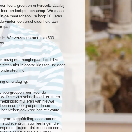
een leert, groeit en ontwikkelt. Daarbij
 leer- èn leefgemeenschap. We staan
n de maatschappij te koop is’, leren
ondervinden de verscheidenheid aan
te gaan.
ede. We verzorgen met zo’n 500
wo.
ook bezig met hoogbegaafdheid. De
zitten niet in aparte klassen, ze doen
 ondersteuning.
ing en uitdaging.
ie peergroepen, een voor de
w. Deze zijn schoolbreed, er zitten
nmeldingsformulieren van nieuwe
oen in de peergroepen. In die
e bespreken ook voor hen relevante
n grote zorgafdeling, daar kunnen
en studiecentrum voor leerlingen die
spectief-traject, dat is een-op-een