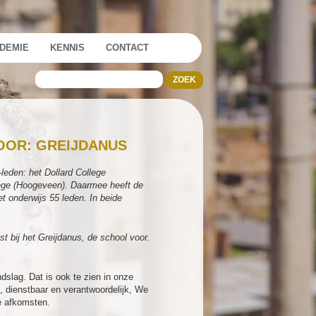
DEMIE
KENNIS
CONTACT
VOOR: GREIJDANUS
eden: het Dollard College
lege (Hoogeveen). Daarmee heeft de
et onderwijs 55 leden.
In beide
st bij het Greijdanus, de school voor.
dslag. Dat is ook te zien in onze
, dienstbaar en verantwoordelijk, We
de afkomsten.