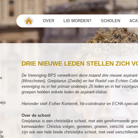
OVER
LID WORDEN?
SCHOLEN
ACA
DRIE NIEUWE LEDEN STELLEN ZICH 
De Vereniging BPS verwelkomt deze maand drie nieuwe aspirant-l
er
(Winschoten), Greijdanus (Zwolle) en het Roelof van Echten Col
vereniging nu in het primair onderwijs 25 leden en in het voortgez
groepen hebben enkele leden de aspirant-status.
wijs
Hieronder stelt Esther Korterink, hb-coördinator en ECHA-speciali
Over de school
Greijdanus is een christelijke school, met een gereformeerde gron
kernwaarden: Christus volgen, genieten, groeien, verschil, samen
js
zijn ook een hele brede christelijke school, met veel verschillen
de