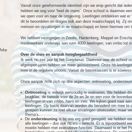
Vanuit onze gereformeerde identiteit zijn we erop gericht dat ieder
hebben we oog voor ‘heel de mens’. Onze school is daarmee een
we open voor en naar de omgeving. Leerlingen ontdekken wat er ‘i
dit te beoordelen en dragen ook aan deze maatschappij bij. Zij 
mensen en opvattingen in de maatschappij en leren hiermee om 
We hebben vestigingen in Zwolle, Hardenberg, Meppel en Ensch
medewerkers onderwijs aan ruim 4000 leerlingen, van vmbo tot v
Arke
Over de visie en aanpak hoogbegaafdheid
Ik werk nu zes jaar bij het Greijdanus. Daarvoor was de school 
afgelopen jaren hebben we meer geïnvesteerd. Onze hb-leerlingen 
mee in de reguliere stroom. Vanuit de basisklassen is er sowieso
Onze aanpak richt zich op drie aspecten: ontmoeting, ondersteun
Ontmoeting
is redelijk eenvoudig te realiseren. We hebben dr
brugklas, de tweede voor de 2e en 3e en een voor de bovenbou
leerlingen in van vmbo, havo en vwo. We kijken goed naar aa
leerlingen. Op basis daarvan worden die benaderd om mee te d
groepen kunnen ze met elkaar ervaringen uitwisselen, maar w
thema’s.
De
ondersteuning
is bij ons erg goed geregeld, we hebben ee
alle leerlingen – dus ook hb’ers – terecht. Er is bijvoorbeeld e
moeite hebben met executieve functies. Daarnaast is er het Per