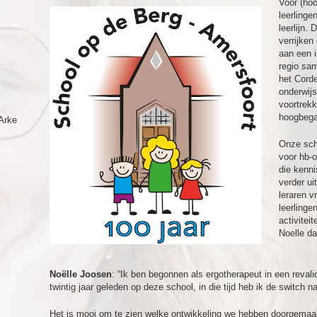
Voor (hoo
leerling
leerlijn.
verrijken
aan een i
regio sa
het Corde
onderwijs
voortrekk
hoogbega
Arke
Onze sch
voor hb-o
die kenn
verder u
leraren v
leerlinge
activitei
Noelle d
Noëlle Joosen
: “Ik ben begonnen als ergotherapeut in een revali
twintig jaar geleden op deze school, in die tijd heb ik de switch 
Het is mooi om te zien welke ontwikkeling we hebben doorgemaakt