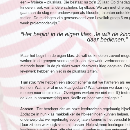
een – fysieke – plusklas. Die bestaat nu zo’n 25 jaar. Op dins
kinderen, ook van andere scholen, bij elkaar. We zijn met drie b
gaan aan de slag met onderwerpen als filosofie, talenten ontdekk
stellen. De middagen zijn gereserveerd voor Levellab groep 3 en g
week projectonderwijs.”
“Het begint in de eigen klas. Je wilt de ki
daar bedienen.”
Maar het begint in de eigen klas. Je wilt de kinderen zoveel mog
werken in de groepen voornamelijk aan levelwerk, verbredende sto
methode hoort. In de plusklas wordt daarover uitleg gegeven. Ook 
levelwerk hebben en niet in de plusklas zitten.”
Tijmstra
: “We hebben een stroomschema dat we hanteren als een
kunnen. Wat is er al in de klas gedaan? Wat kunnen we daar nog
meteen naar de plusklas. Overigens werken we niet met IQ-testen
de klas in samenwerking met Noëlle en haar twee collega’s.”
Joosen
: “Dat betekent dat we onze leerkrachten regelmatig bijsc
Zodat ze in hun klas makkelijker de hb-leerlingen kunnen helpen
onderwerp dat we regelmatig voorbij laten komen is het verschil t
Daar zit een wezenlijk verschil tussen. Hele slimme leerlingen 
leerlingen vragen door, zijn niet snel tevreden met een antwoord,