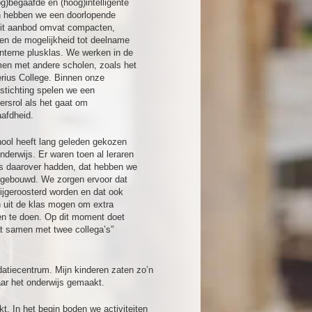
g)begaafde en (hoog)intelligente
en hebben we een doorlopende
 Dit aanbod omvat compacten,
 en de mogelijkheid tot deelname
nterne plusklas. We werken in de
men met andere scholen, zoals het
rius College. Binnen onze
stichting spelen we een
ersrol als het gaat om
afdheid.
ool heeft lang geleden gekozen
nderwijs. Er waren toen al leraren
is daarover hadden, dat hebben we
itgebouwd. We zorgen ervoor dat
rijgeroosterd worden en dat ook
n uit de klas mogen om extra
ten te doen. Op dit moment doet
at samen met twee collega’s”
datiecentrum. Mijn kinderen zaten zo’n
naar het onderwijs gemaakt.
. In het begin boden we activiteiten