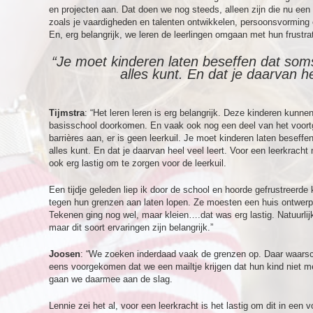
en projecten aan. Dat doen we nog steeds, alleen zijn die nu een
zoals je vaardigheden en talenten ontwikkelen, persoonsvorming
En, erg belangrijk, we leren de leerlingen omgaan met hun frustrat
“Je moet kinderen laten beseffen dat soms i
alles kunt. En dat je daarvan he
Tijmstra
: “Het leren leren is erg belangrijk. Deze kinderen kunnen
basisschool doorkomen. En vaak ook nog een deel van het voortg
barrières aan, er is geen leerkuil. Je moet kinderen laten beseffen 
alles kunt. En dat je daarvan heel veel leert. Voor een leerkracht m
ook erg lastig om te zorgen voor de leerkuil.
Een tijdje geleden liep ik door de school en hoorde gefrustreerde 
tegen hun grenzen aan laten lopen. Ze moesten een huis ontwerpe
Tekenen ging nog wel, maar kleien….dat was erg lastig. Natuurlijk 
maar dit soort ervaringen zijn belangrijk.”
Joosen
: “We zoeken inderdaad vaak de grenzen op. Daar waarsc
eens voorgekomen dat we een mailtje krijgen dat hun kind niet me
gaan we daarmee aan de slag.
Lennie zei het al, voor een leerkracht is het lastig om dit in een