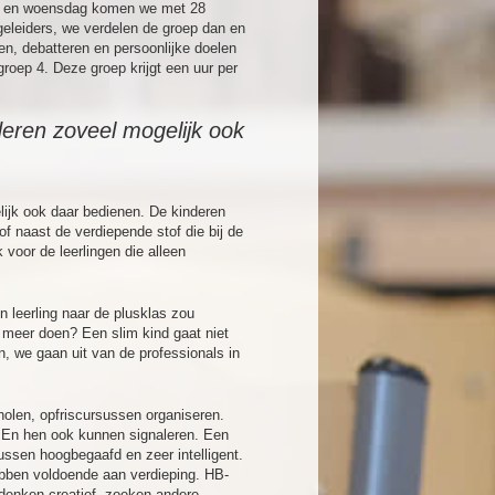
dag en woensdag komen we met 28
egeleiders, we verdelen de groep dan en
en, debatteren en persoonlijke doelen
roep 4. Deze groep krijgt een uur per
nderen zoveel mogelijk ook
elijk ook daar bedienen. De kinderen
f naast de verdiepende stof die bij de
voor de leerlingen die alleen
 leerling naar de plusklas zou
 meer doen? Een slim kind gaat niet
, we gaan uit van de professionals in
holen, opfriscursussen organiseren.
. En hen ook kunnen signaleren. Een
ussen hoogbegaafd en zeer intelligent.
hebben voldoende aan verdieping. HB-
 denken creatief, zoeken andere