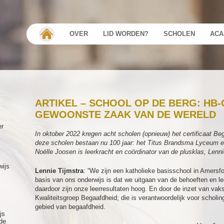
OVER
LID WORDEN?
SCHOLEN
ACA
ARTIKEL – SCHOOL OP DE BERG: HB
GEWOONSTE ZAAK VAN DE WERELD
er
In oktober 2022 kregen acht scholen (opnieuw) het certificaat Be
deze scholen bestaan nu 100 jaar: het Titus Brandsma Lyceum e
Noëlle Joosen is leerkracht en coördinator van de plusklas, Lenn
wijs
Lennie Tijmstra
: “We zijn een katholieke basisschool in Amersf
basis van ons onderwijs is dat we uitgaan van de behoeften en le
daardoor zijn onze leerresultaten hoog. En door de inzet van vak
Kwaliteitsgroep Begaafdheid; die is verantwoordelijk voor scholi
gebied van begaafdheid.
js
de